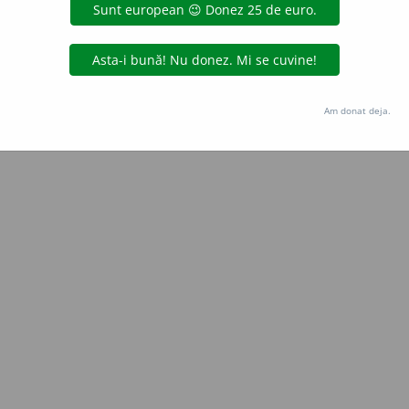
Copyright © 2004-2026 dexonline (https://dexonline.ro)
area datelor de pe acest site, inclusiv prin orice metode de extragere automată (web s
dul nostru prealabil scris, cu excepția seturilor de date oferite oficial spre utilizare pub
Am donat deja.
licență
confidențialitate
găzduit de
Hosterion