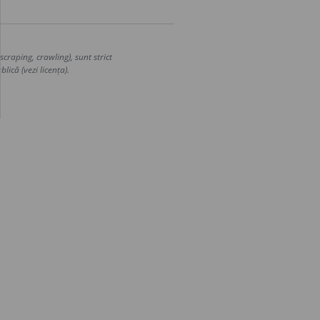
craping, crawling), sunt strict
lică (vezi licența).