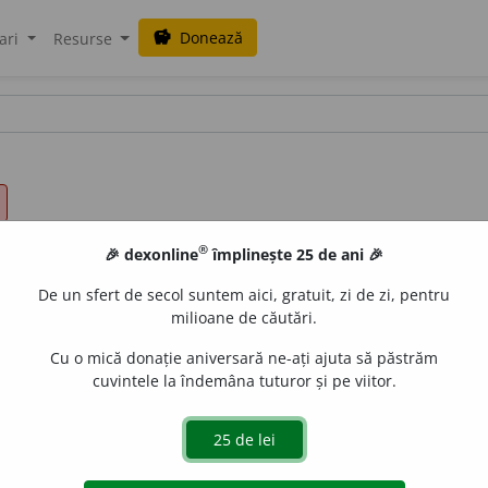
Donează
savings
ari
Resurse
®
🎉 dexonline
împlinește 25 de ani 🎉
De un sfert de secol suntem aici, gratuit, zi de zi, pentru
milioane de căutări.
Cu o mică donație aniversară ne-ați ajuta să păstrăm
cuvintele la îndemâna tuturor și pe viitor.
de
siveco
acțiuni