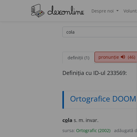
Despre noi
Volunt
®
pronunție
(46)
volume_up
definiții (1)
Definiția cu ID-ul 233569:
Ortografice DOOM
c
o
la
s. m. invar.
sursa:
Ortografic (2002)
adăugată 