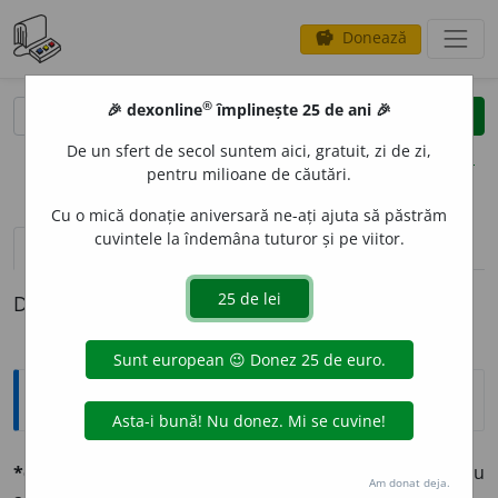
Donează
savings
®
®
🎉 dexonline
împlinește 25 de ani 🎉
caută
clear
search
De un sfert de secol suntem aici, gratuit, zi de zi,
opțiuni
pentru milioane de căutări.
Cu o mică donație aniversară ne-ați ajuta să păstrăm
cuvintele la îndemâna tuturor și pe viitor.
pronunție
(3)
volume_up
definiții (1)
Definiția cu ID-ul 572811:
Explicative DEX
*cointeresát, -ă
adj. și s. Care e interesat împreună cu
Am donat deja.