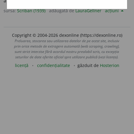
alțiĭ.
sursa:
Scriban (1939)
adăugată de
LauraGellner
acțiuni
Copyright © 2004-2026 dexonline (https://dexonline.ro)
Preluarea, stocarea sau utilizarea datelor de pe acest site, inclusiv
prin orice metode de extragere automată (web scraping, crawling),
sunt strict interzise fără acordul nostru prealabil scris, cu excepția
seturilor de date oferite oficial spre utilizare publică (vezi licența).
licență
confidențialitate
găzduit de
Hosterion