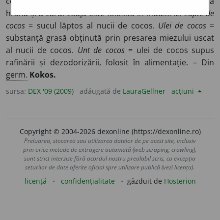
cocotierului, al cărui suc lăptos se întrebuințează ca
hrană și a cărui coajă este folosită în industrie.
Lapte de
cocos
= sucul lăptos al nucii de cocos.
Ulei de cocos
=
substanță grasă obținută prin presarea miezului uscat
al nucii de cocos.
Unt de cocos
= ulei de cocos supus
rafinării și dezodorizării, folosit în alimentație. – Din
germ.
Kokos.
sursa:
DEX '09 (2009)
adăugată de
LauraGellner
acțiuni
Copyright © 2004-2026 dexonline (https://dexonline.ro)
Preluarea, stocarea sau utilizarea datelor de pe acest site, inclusiv
prin orice metode de extragere automată (web scraping, crawling),
sunt strict interzise fără acordul nostru prealabil scris, cu excepția
seturilor de date oferite oficial spre utilizare publică (vezi licența).
licență
confidențialitate
găzduit de
Hosterion