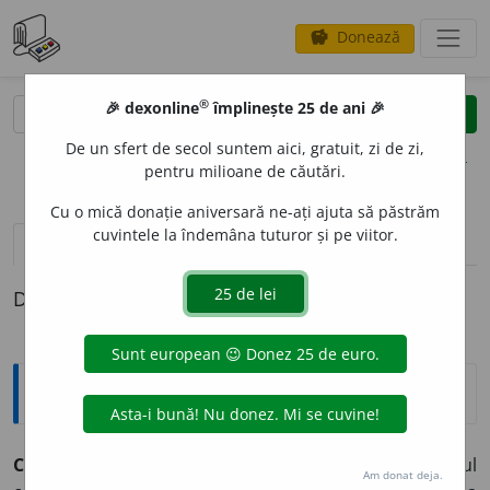
Donează
savings
®
®
🎉 dexonline
împlinește 25 de ani 🎉
caută
clear
search
De un sfert de secol suntem aici, gratuit, zi de zi,
opțiuni
pentru milioane de căutări.
Cu o mică donație aniversară ne-ați ajuta să păstrăm
cuvintele la îndemâna tuturor și pe viitor.
pronunție
(42)
volume_up
definiții (1)
Definiția cu ID-ul 848478:
Explicative DEX
C
O
COS
s. m.
(În sintagmele)
Nucă de cocos
= fructul
Am donat deja.