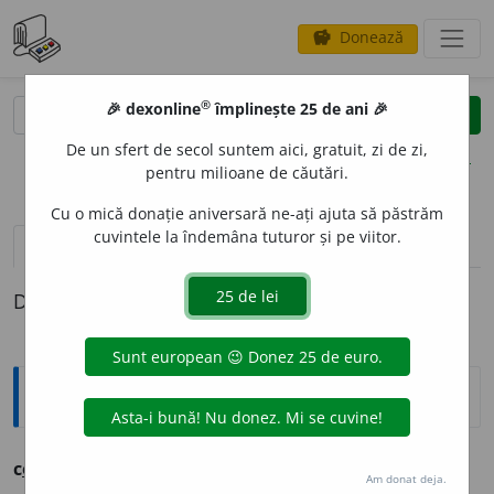
Donează
savings
®
®
🎉 dexonline
împlinește 25 de ani 🎉
caută
clear
search
De un sfert de secol suntem aici, gratuit, zi de zi,
opțiuni
pentru milioane de căutări.
Cu o mică donație aniversară ne-ați ajuta să păstrăm
cuvintele la îndemâna tuturor și pe viitor.
pronunție
(42)
volume_up
definiții (1)
Definiția cu ID-ul 233388:
Ortografice DOOM
c
o
cos
s. m.
Am donat deja.