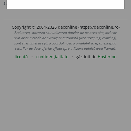
sursa:
Ortografic (2002)
adăugată de
siveco
acțiuni
Copyright © 2004-2026 dexonline (https://dexonline.ro)
Preluarea, stocarea sau utilizarea datelor de pe acest site, inclusiv
prin orice metode de extragere automată (web scraping, crawling),
sunt strict interzise fără acordul nostru prealabil scris, cu excepția
seturilor de date oferite oficial spre utilizare publică (vezi licența).
licență
confidențialitate
găzduit de
Hosterion