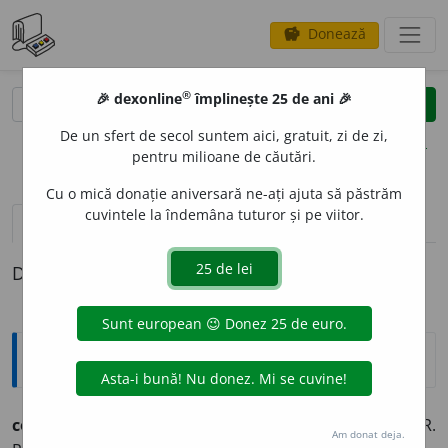
Donează
savings
®
®
🎉 dexonline
împlinește 25 de ani 🎉
caută
clear
search
De un sfert de secol suntem aici, gratuit, zi de zi,
opțiuni
pentru milioane de căutări.
Cu o mică donație aniversară ne-ați ajuta să păstrăm
cuvintele la îndemâna tuturor și pe viitor.
definiții (1)
Definiția cu ID-ul 978751:
Sinonime
coci
o
c
s.
v.
INSULĂ PLUTITOARE. OSTROV. PLAUR.
Am donat deja.