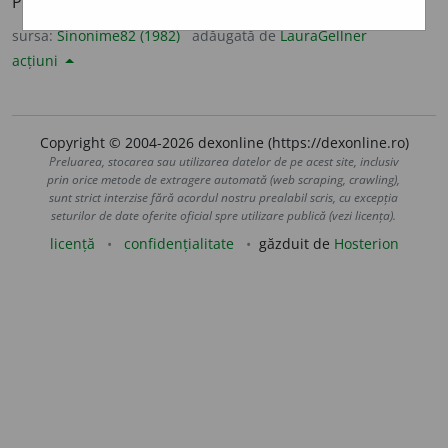
PLAVIE.
sursa:
Sinonime82 (1982)
adăugată de
LauraGellner
acțiuni
Copyright © 2004-2026 dexonline (https://dexonline.ro)
Preluarea, stocarea sau utilizarea datelor de pe acest site, inclusiv
prin orice metode de extragere automată (web scraping, crawling),
sunt strict interzise fără acordul nostru prealabil scris, cu excepția
seturilor de date oferite oficial spre utilizare publică (vezi licența).
licență
confidențialitate
găzduit de
Hosterion