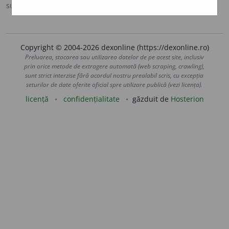
sursa:
MDO (1953)
adăugată de
Ladislau Strifler
acțiuni
Copyright © 2004-2026 dexonline (https://dexonline.ro)
Preluarea, stocarea sau utilizarea datelor de pe acest site, inclusiv
prin orice metode de extragere automată (web scraping, crawling),
sunt strict interzise fără acordul nostru prealabil scris, cu excepția
seturilor de date oferite oficial spre utilizare publică (vezi licența).
licență
confidențialitate
găzduit de
Hosterion