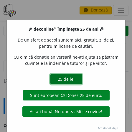
Donează
savings
®
®
🎉 dexonline
împlinește 25 de ani 🎉
caută
clear
search
De un sfert de secol suntem aici, gratuit, zi de zi,
opțiuni
pentru milioane de căutări.
Cu o mică donație aniversară ne-ați ajuta să păstrăm
cuvintele la îndemâna tuturor și pe viitor.
pronunție
(1)
volume_up
definiții (1)
Definiția cu ID-ul 1132577:
Ortografice DOOM
cobe
Am donat deja.