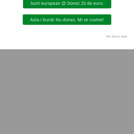
 de
LauraGellner
acțiuni
Copyright © 2004-2026 dexonline (https://dexonline.ro)
area datelor de pe acest site, inclusiv prin orice metode de extragere automată (web s
Am donat deja.
dul nostru prealabil scris, cu excepția seturilor de date oferite oficial spre utilizare pub
licență
confidențialitate
găzduit de
Hosterion