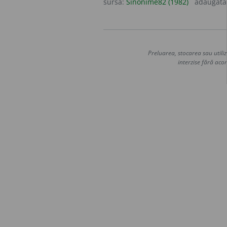
sursa:
Sinonime82 (1982)
adăugată
Preluarea, stocarea sau utiliz
interzise fără acor