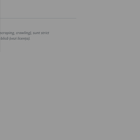
craping, crawling), sunt strict
lică (vezi licența).