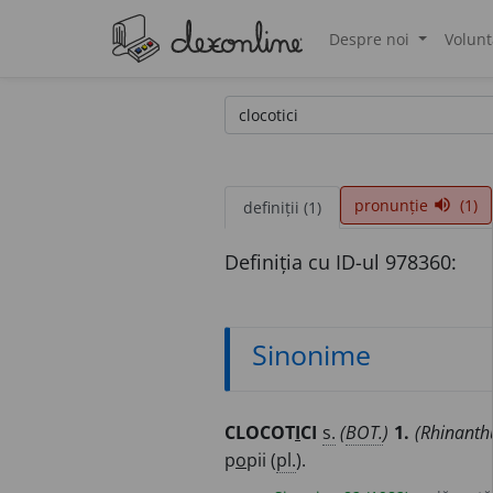
Despre noi
Volunt
®
pronunție
(1)
volume_up
definiții (1)
Definiția cu ID-ul 978360:
Sinonime
CLOCOT
I
CI
s.
(
BOT.
)
1.
(Rhinanth
p
o
pii (
pl.
).