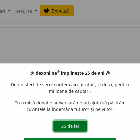
Donează
savings
ari
Resurse
®
🎉 dexonline
împlinește 25 de ani 🎉
De un sfert de secol suntem aici, gratuit, zi de zi, pentru
milioane de căutări.
Cu o mică donație aniversară ne-ați ajuta să păstrăm
cuvintele la îndemâna tuturor și pe viitor.
us alpinus)
(
reg.
) sunătoare.
2.
(Staphylea pinnata)
clocotiș, (
r