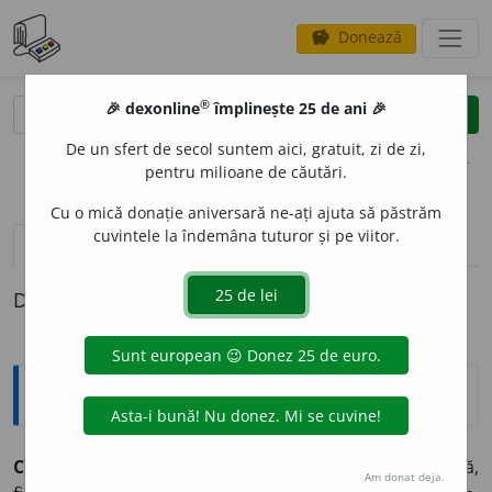
Donează
savings
®
®
🎉 dexonline
împlinește 25 de ani 🎉
caută
clear
search
De un sfert de secol suntem aici, gratuit, zi de zi,
opțiuni
pentru milioane de căutări.
Cu o mică donație aniversară ne-ați ajuta să păstrăm
cuvintele la îndemâna tuturor și pe viitor.
pronunție
(7)
volume_up
definiții (1)
Definiția cu ID-ul 978357:
Sinonime
CL
O
COT
s.
1.
clocotire, fierbere, fiert, (rar) colcăială,
Am donat deja.