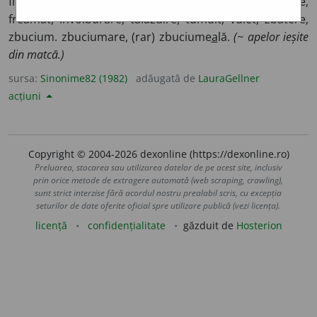
fiertură.
(~ apei puse la foc.)
2.
agitație, frământare,
freamăt, învolburare, tălăzuire, tumult, vuiet, zbatere,
zbucium. zbuciumare, (rar) zbuciume
a
lă.
(~ apelor ieșite
din matcă.)
sursa:
Sinonime82 (1982)
adăugată de
LauraGellner
acțiuni
Copyright © 2004-2026 dexonline (https://dexonline.ro)
Preluarea, stocarea sau utilizarea datelor de pe acest site, inclusiv
prin orice metode de extragere automată (web scraping, crawling),
sunt strict interzise fără acordul nostru prealabil scris, cu excepția
seturilor de date oferite oficial spre utilizare publică (vezi licența).
licență
confidențialitate
găzduit de
Hosterion