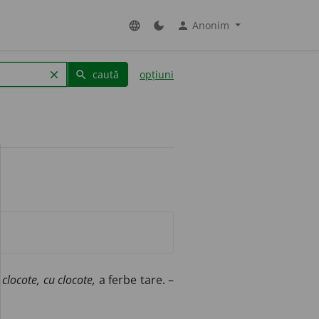
Anonim
language
dark_mode
person
caută
opțiuni
clear
search
 clocote, cu clocote,
a ferbe tare. –