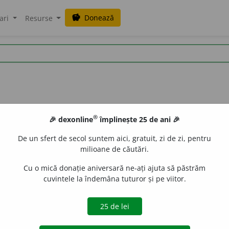
Donează
savings
ari
Resurse
®
🎉 dexonline
împlinește 25 de ani 🎉
De un sfert de secol suntem aici, gratuit, zi de zi, pentru
milioane de căutări.
Cu o mică donație aniversară ne-ați ajuta să păstrăm
cuvintele la îndemâna tuturor și pe viitor.
ocotesc
și
clopot
). Clocotire, ferbere.
A da în clocot, a ferbe în