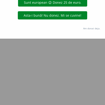
LauraGellner
acțiuni
Copyright © 2004-2026 dexonline (https://dexonline.ro)
area datelor de pe acest site, inclusiv prin orice metode de extragere automată (web s
Am donat deja.
dul nostru prealabil scris, cu excepția seturilor de date oferite oficial spre utilizare pub
licență
confidențialitate
găzduit de
Hosterion