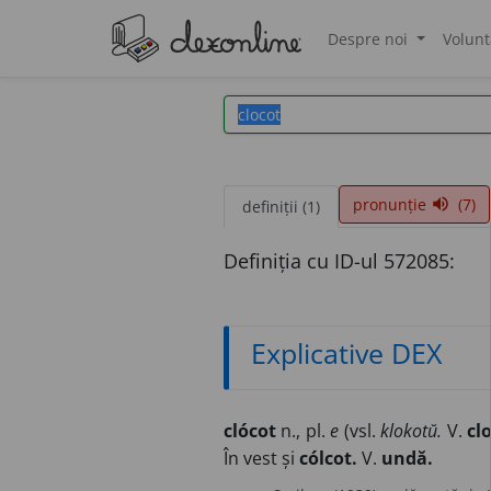
Despre noi
Volunt
®
pronunție
(7)
volume_up
definiții (1)
Definiția cu ID-ul 572085:
Explicative DEX
clócot
n., pl.
e
(vsl.
klokotŭ.
V.
cl
În vest și
cólcot.
V.
undă.