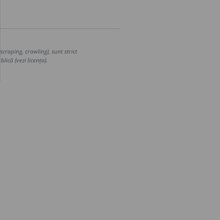
craping, crawling), sunt strict
lică (vezi licența).