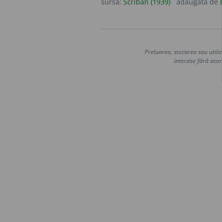
sursa:
Scriban (1939)
adăugată de
Preluarea, stocarea sau utiliz
interzise fără acor