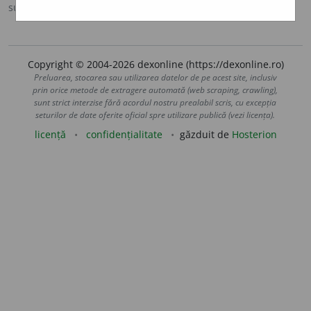
sursa:
DEX '09 (2009)
adăugată de
LauraGellner
acțiuni
Copyright © 2004-2026 dexonline (https://dexonline.ro)
Preluarea, stocarea sau utilizarea datelor de pe acest site, inclusiv
prin orice metode de extragere automată (web scraping, crawling),
sunt strict interzise fără acordul nostru prealabil scris, cu excepția
seturilor de date oferite oficial spre utilizare publică (vezi licența).
licență
confidențialitate
găzduit de
Hosterion