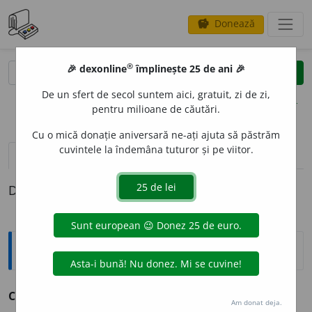
Donează
savings
®
®
🎉 dexonline
împlinește 25 de ani 🎉
caută
clear
search
De un sfert de secol suntem aici, gratuit, zi de zi,
opțiuni
pentru milioane de căutări.
Cu o mică donație aniversară ne-ați ajuta să păstrăm
cuvintele la îndemâna tuturor și pe viitor.
definiții (1)
Definiția cu ID-ul 847795:
Explicative DEX
CLIPOT
I
T
s. n.
v.
clipocit.
Am donat deja.