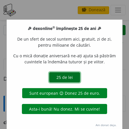
Donează
savings
®
®
🎉 dexonline
împlinește 25 de ani 🎉
caută
clear
search
De un sfert de secol suntem aici, gratuit, zi de zi,
opțiuni
pentru milioane de căutări.
Cu o mică donație aniversară ne-ați ajuta să păstrăm
cuvintele la îndemâna tuturor și pe viitor.
definiții (1)
Definiția cu ID-ul 233073:
Ortografice DOOM
clipoc
i
t
s. n.
Am donat deja.