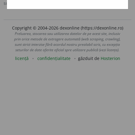
sursa:
Ortografic (2002)
adăugată de
siveco
acțiuni
Copyright © 2004-2026 dexonline (https://dexonline.ro)
Preluarea, stocarea sau utilizarea datelor de pe acest site, inclusiv
prin orice metode de extragere automată (web scraping, crawling),
sunt strict interzise fără acordul nostru prealabil scris, cu excepția
seturilor de date oferite oficial spre utilizare publică (vezi licența).
licență
confidențialitate
găzduit de
Hosterion