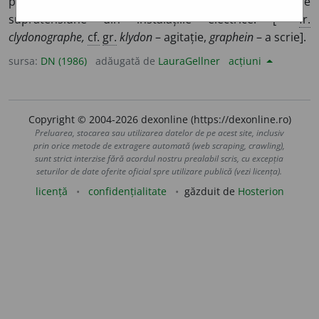
polarității, amplitudinii și formei undelor de
supratensiune din instalațiile electrice. [<
fr.
clydonographe,
cf.
gr.
klydon
– agitație,
graphein
– a scrie].
sursa:
DN (1986)
adăugată de
LauraGellner
acțiuni
Copyright © 2004-2026 dexonline (https://dexonline.ro)
Preluarea, stocarea sau utilizarea datelor de pe acest site, inclusiv
prin orice metode de extragere automată (web scraping, crawling),
sunt strict interzise fără acordul nostru prealabil scris, cu excepția
seturilor de date oferite oficial spre utilizare publică (vezi licența).
licență
confidențialitate
găzduit de
Hosterion