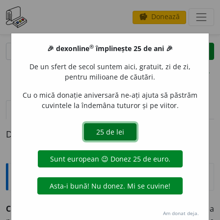
Donează
savings
®
®
🎉 dexonline
împlinește 25 de ani 🎉
caută
clear
search
De un sfert de secol suntem aici, gratuit, zi de zi,
opțiuni
pentru milioane de căutări.
Cu o mică donație aniversară ne-ați ajuta să păstrăm
cuvintele la îndemâna tuturor și pe viitor.
definiții (1)
Definiția cu ID-ul 365324:
Explicative DEX
CLIDONOGR
A
F
s.n.
(
Fiz.
) Aparat pentru determinarea
Am donat deja.