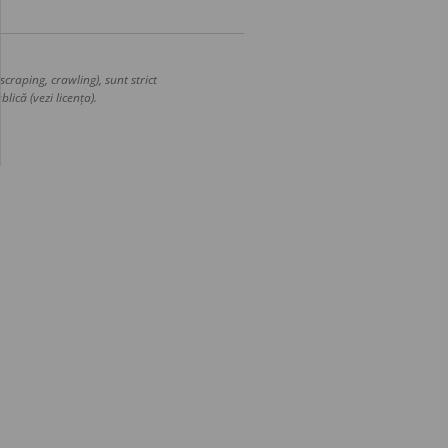
craping, crawling), sunt strict
lică (vezi licența).