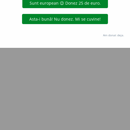
Copyright © 2004-2026 dexonline (https://dexonline.ro)
area datelor de pe acest site, inclusiv prin orice metode de extragere automată (web s
dul nostru prealabil scris, cu excepția seturilor de date oferite oficial spre utilizare pub
Am donat deja.
licență
confidențialitate
găzduit de
Hosterion