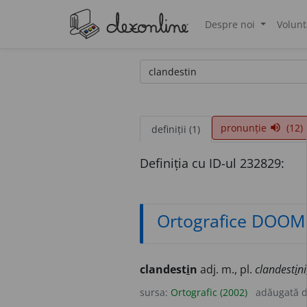
Despre noi
Volunt
®
pronunție
(12)
volume_up
definiții (1)
Definiția cu ID-ul 232829:
Ortografice DOOM
clandest
i
n
adj. m., pl.
clandest
i
ni
sursa:
Ortografic (2002)
adăugată 