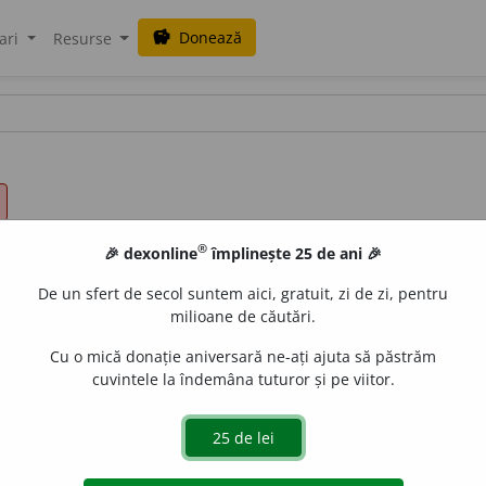
Donează
savings
ari
Resurse
®
🎉 dexonline
împlinește 25 de ani 🎉
De un sfert de secol suntem aici, gratuit, zi de zi, pentru
milioane de căutări.
Cu o mică donație aniversară ne-ați ajuta să păstrăm
cuvintele la îndemâna tuturor și pe viitor.
;
f. sg.
clandest
i
nă,
pl.
clandest
i
ne
de
siveco
acțiuni