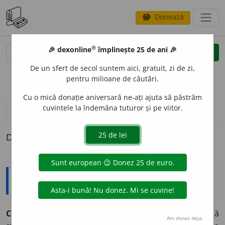
Donează
savings
®
®
🎉 dexonline
împlinește 25 de ani 🎉
caută
clear
search
De un sfert de secol suntem aici, gratuit, zi de zi,
opțiuni
pentru milioane de căutări.
Cu o mică donație aniversară ne-ați ajuta să păstrăm
cuvintele la îndemâna tuturor și pe viitor.
pronunție
(1)
volume_up
definiții (1)
Definiția cu ID-ul 846929:
Explicative DEX
C
I
RUS
s. m.
Tip de nori rarefiați și izolați, de culoare albă
Am donat deja.