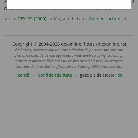
strălucitoare, alcătuiți din cristale de gheață, situați la
circa 10000 de metri altitudine. – Din
fr.
cirrus.
sursa:
DEX '09 (2009)
adăugată de
LauraGellner
acțiuni
Copyright © 2004-2026 dexonline (https://dexonline.ro)
Preluarea, stocarea sau utilizarea datelor de pe acest site, inclusiv
prin orice metode de extragere automată (web scraping, crawling),
sunt strict interzise fără acordul nostru prealabil scris, cu excepția
seturilor de date oferite oficial spre utilizare publică (vezi licența).
licență
confidențialitate
găzduit de
Hosterion