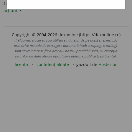
sursa:
Sinonime82 (1982)
adăugată de
LauraGellner
acțiuni
Copyright © 2004-2026 dexonline (https://dexonline.ro)
Preluarea, stocarea sau utilizarea datelor de pe acest site, inclusiv
prin orice metode de extragere automată (web scraping, crawling),
sunt strict interzise fără acordul nostru prealabil scris, cu excepția
seturilor de date oferite oficial spre utilizare publică (vezi licența).
licență
confidențialitate
găzduit de
Hosterion