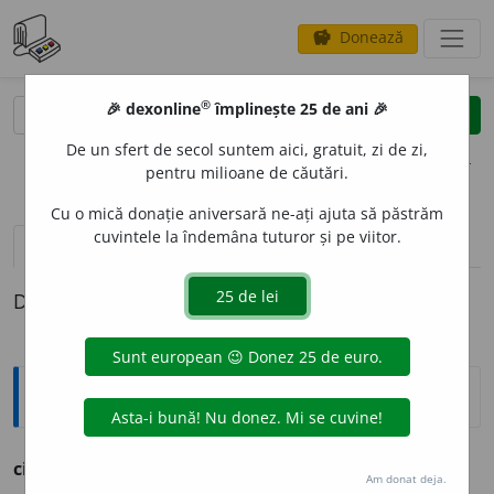
Donează
savings
®
®
🎉 dexonline
împlinește 25 de ani 🎉
caută
clear
search
De un sfert de secol suntem aici, gratuit, zi de zi,
opțiuni
pentru milioane de căutări.
Cu o mică donație aniversară ne-ați ajuta să păstrăm
cuvintele la îndemâna tuturor și pe viitor.
pronunție
(3)
volume_up
definiții (1)
Definiția cu ID-ul 976827:
Sinonime
ciord
i
vb.
v.
FURA. LUA. SUSTRAGE.
Am donat deja.