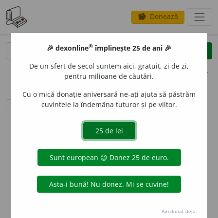
Donează
savings
®
®
🎉 dexonline
împlinește 25 de ani 🎉
caută
clear
search
De un sfert de secol suntem aici, gratuit, zi de zi,
opțiuni
pentru milioane de căutări.
Cu o mică donație aniversară ne-ați ajuta să păstrăm
cuvintele la îndemâna tuturor și pe viitor.
sinteza definițiilor (1)
definiții (10)
declinări
info
Aceste definiții sunt compilate de
echipa dexonline. Definițiile
originale se află pe fila
definiții
.
info
Puteți reordona filele pe pagina de
preferințe
.
ascunde
Am donat deja.