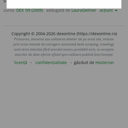
sucului de mere (sau a altor fructe). – Din
fr.
cidre.
sursa:
DEX '09 (2009)
adăugată de
LauraGellner
acțiuni
Copyright © 2004-2026 dexonline (https://dexonline.ro)
Preluarea, stocarea sau utilizarea datelor de pe acest site, inclusiv
prin orice metode de extragere automată (web scraping, crawling),
sunt strict interzise fără acordul nostru prealabil scris, cu excepția
seturilor de date oferite oficial spre utilizare publică (vezi licența).
licență
confidențialitate
găzduit de
Hosterion