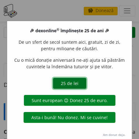
Donează
savings
®
®
🎉 dexonline
împlinește 25 de ani 🎉
caută
clear
search
De un sfert de secol suntem aici, gratuit, zi de zi,
opțiuni
pentru milioane de căutări.
Cu o mică donație aniversară ne-ați ajuta să păstrăm
cuvintele la îndemâna tuturor și pe viitor.
definiții (1)
Definiția cu ID-ul 845983:
Explicative DEX
C
I
DRU
s. n.
Băutură alcoolică obținută prin fermentarea
Am donat deja.