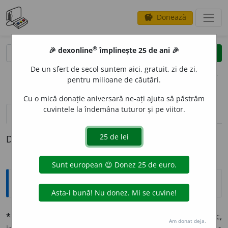
Donează
savings
®
®
🎉 dexonline
împlinește 25 de ani 🎉
caută
clear
search
De un sfert de secol suntem aici, gratuit, zi de zi,
opțiuni
pentru milioane de căutări.
Cu o mică donație aniversară ne-ați ajuta să păstrăm
cuvintele la îndemâna tuturor și pe viitor.
pronunție
(50)
volume_up
definiții (1)
Definiția cu ID-ul 570136:
Explicative DEX
*cíclu
n., pl.
urĭ
și
e
(vgr.
kýklos,
rudă cu lat.
cĭrcus,
cerc,
Am donat deja.