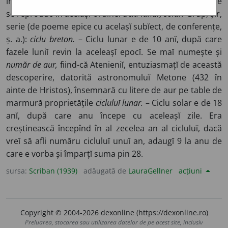
inel). Period după care aceleașĭ fenomene astronomice
se reproduc în aceĭașĭ ordine:
ciclu lunar, solar.
Grup, șir,
serie (de poeme epice cu acelașĭ subĭect, de conferențe,
ș. a.):
ciclu breton.
– Ciclu lunar e de 10 anĭ, după care
fazele luniĭ revin la aceleașĭ epocĭ. Se maĭ numește și
număr de aur,
fiind-că Atenieniĭ, entuziasmațĭ de această
descoperire, datorită astronomuluĭ Metone (432 în
ainte de Hristos), însemnară cu litere de aur pe table de
marmură proprietățile
cicluluĭ lunar.
– Ciclu solar e de 18
anĭ, după care anu începe cu aceleașĭ zile. Era
creștinească începînd în al zecelea an al cicluluĭ, dacă
vreĭ să afli număru cicluluĭ unuĭ an, adaugĭ 9 la anu de
care e vorba și împarțĭ suma pin 28.
sursa:
Scriban (1939)
adăugată de
LauraGellner
acțiuni
Copyright © 2004-2026 dexonline (https://dexonline.ro)
Preluarea, stocarea sau utilizarea datelor de pe acest site, inclusiv