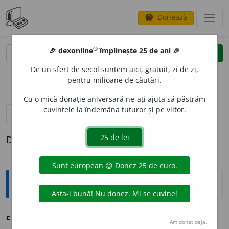
Donează
savings
®
®
🎉 dexonline
împlinește 25 de ani 🎉
caută
clear
search
De un sfert de secol suntem aici, gratuit, zi de zi,
opțiuni
pentru milioane de căutări.
Cu o mică donație aniversară ne-ați ajuta să păstrăm
cuvintele la îndemâna tuturor și pe viitor.
pronunție
(1)
volume_up
definiții (1)
Definiția cu ID-ul 1153903:
Ortografice DOOM
chiftea
, -tele.
Am donat deja.