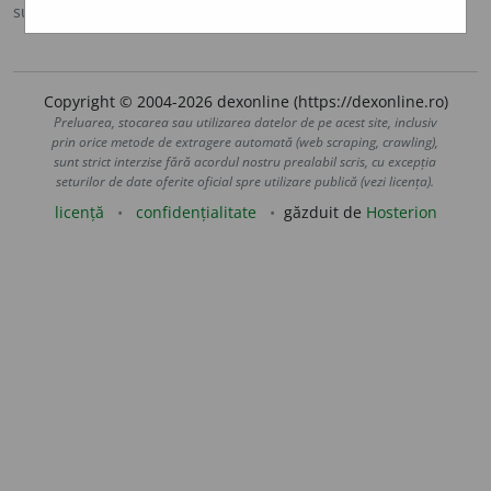
sursa:
IVO-III (1941)
adăugată de
Ladislau Strifler
acțiuni
Copyright © 2004-2026 dexonline (https://dexonline.ro)
Preluarea, stocarea sau utilizarea datelor de pe acest site, inclusiv
prin orice metode de extragere automată (web scraping, crawling),
sunt strict interzise fără acordul nostru prealabil scris, cu excepția
seturilor de date oferite oficial spre utilizare publică (vezi licența).
licență
confidențialitate
găzduit de
Hosterion