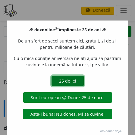
Donează
savings
®
®
🎉 dexonline
împlinește 25 de ani 🎉
caută
clear
search
De un sfert de secol suntem aici, gratuit, zi de zi,
opțiuni
pentru milioane de căutări.
Cu o mică donație aniversară ne-ați ajuta să păstrăm
cuvintele la îndemâna tuturor și pe viitor.
pronunție
(47)
volume_up
definiții (1)
Definiția cu ID-ul 231702:
Ortografice DOOM
chem
a
re
s. f., g.-d. art.
chemării;
pl.
chemări
Am donat deja.