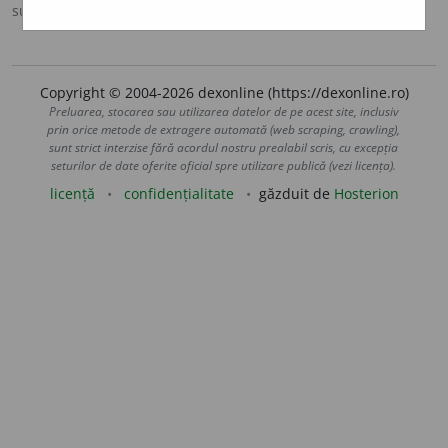
sursa:
Ortografic (2002)
adăugată de
siveco
acțiuni
Copyright © 2004-2026 dexonline (https://dexonline.ro)
Preluarea, stocarea sau utilizarea datelor de pe acest site, inclusiv
prin orice metode de extragere automată (web scraping, crawling),
sunt strict interzise fără acordul nostru prealabil scris, cu excepția
seturilor de date oferite oficial spre utilizare publică (vezi licența).
licență
confidențialitate
găzduit de
Hosterion