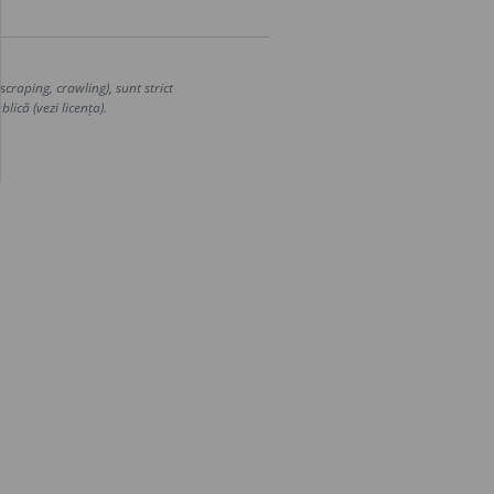
craping, crawling), sunt strict
lică (vezi licența).