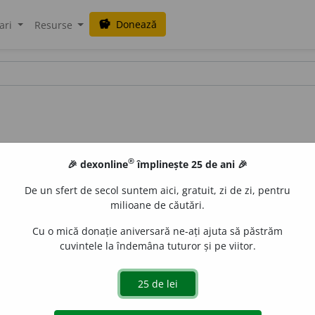
Donează
savings
ari
Resurse
®
🎉 dexonline
împlinește 25 de ani 🎉
De un sfert de secol suntem aici, gratuit, zi de zi, pentru
milioane de căutări.
Cu o mică donație aniversară ne-ați ajuta să păstrăm
cuvintele la îndemâna tuturor și pe viitor.
 1
imp.
dislau Strifler
acțiuni