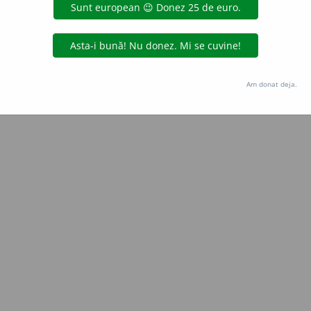
Copyright © 2004-2026 dexonline (https://dexonline.ro)
area datelor de pe acest site, inclusiv prin orice metode de extragere automată (web s
dul nostru prealabil scris, cu excepția seturilor de date oferite oficial spre utilizare pub
Am donat deja.
licență
confidențialitate
găzduit de
Hosterion