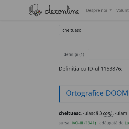
Despre noi
Volunt
®
definiții (1)
Definiția cu ID-ul 1153876:
Ortografice DOOM
cheltuesc
, -uiască 3
conj.
, -uiam
sursa:
IVO-III (1941)
adăugată de
La