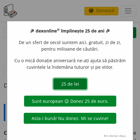
Donează
savings
®
®
🎉 dexonline
împlinește 25 de ani 🎉
caută
clear
search
De un sfert de secol suntem aici, gratuit, zi de zi,
opțiuni
pentru milioane de căutări.
Cu o mică donație aniversară ne-ați ajuta să păstrăm
cuvintele la îndemâna tuturor și pe viitor.
definiții (1)
Definiția cu ID-ul 398924:
Explicative DEX
CHELONI
E
NI
s.m.pl.
Ordin de reptile din care fac parte
Am donat deja.