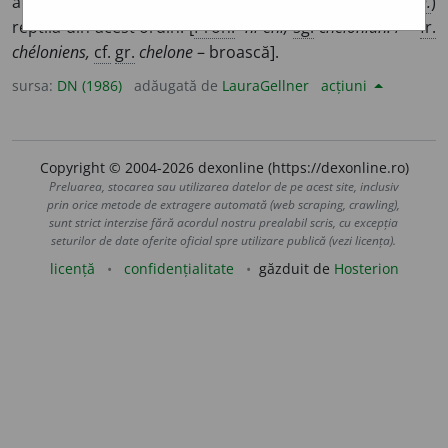
animale cu corpul închis într-o carapace osoasă; (
la
sg.
)
reptilă din acest ordin. [
Pron.
-ni-eni,
sg.
chelonian.
/ <
fr.
chéloniens,
cf.
gr.
chelone
– broască].
sursa:
DN (1986)
adăugată de
LauraGellner
acțiuni
Copyright © 2004-2026 dexonline (https://dexonline.ro)
Preluarea, stocarea sau utilizarea datelor de pe acest site, inclusiv
prin orice metode de extragere automată (web scraping, crawling),
sunt strict interzise fără acordul nostru prealabil scris, cu excepția
seturilor de date oferite oficial spre utilizare publică (vezi licența).
licență
confidențialitate
găzduit de
Hosterion