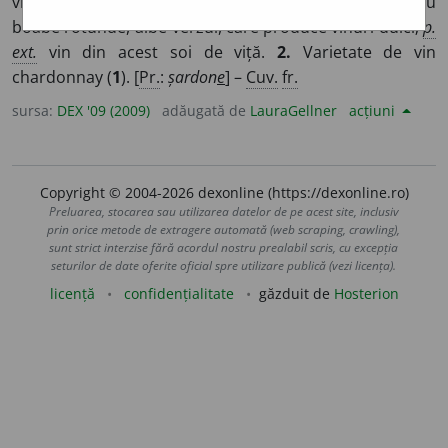
vie, de origine franceză, cu struguri mici, cilindrici, cu
boabe rotunde, albe-verzui, care produce vinuri dulci;
p.
ext.
vin din acest soi de viță.
2.
Varietate de vin
chardonnay (
1
). [
Pr.
:
șardon
e
] –
Cuv.
fr.
sursa:
DEX '09 (2009)
adăugată de
LauraGellner
acțiuni
Copyright © 2004-2026 dexonline (https://dexonline.ro)
Preluarea, stocarea sau utilizarea datelor de pe acest site, inclusiv
prin orice metode de extragere automată (web scraping, crawling),
sunt strict interzise fără acordul nostru prealabil scris, cu excepția
seturilor de date oferite oficial spre utilizare publică (vezi licența).
licență
confidențialitate
găzduit de
Hosterion