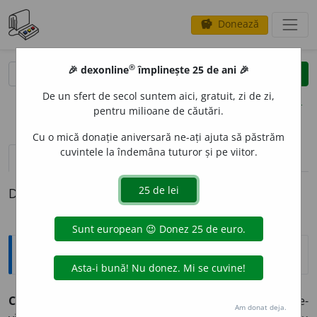
Donează
savings
®
®
🎉 dexonline
împlinește 25 de ani 🎉
caută
clear
search
De un sfert de secol suntem aici, gratuit, zi de zi,
opțiuni
pentru milioane de căutări.
Cu o mică donație aniversară ne-ați ajuta să păstrăm
cuvintele la îndemâna tuturor și pe viitor.
definiții (1)
Definiția cu ID-ul 844910:
Explicative DEX
CHARDONNAY,
(
2
)
chardonnay-uri,
s. n.
1.
Soi de viță-de-
Am donat deja.