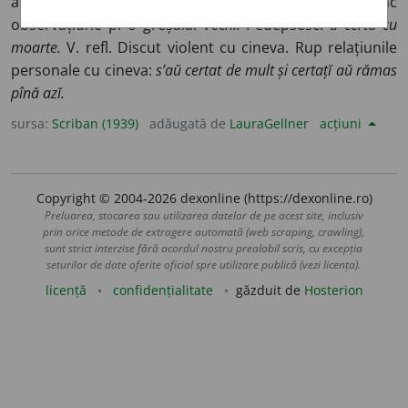
a distinge. V.
con-cert, crimă, cĭur
). Mustru, fac
observațiune p. o greșală.
Vechĭ.
Pedepsesc:
a certa cu
moarte.
V. refl. Discut violent cu cineva. Rup relațiunile
personale cu cineva:
s’aŭ certat de mult și certațĭ aŭ rămas
pînă azĭ.
sursa:
Scriban (1939)
adăugată de
LauraGellner
acțiuni
Copyright © 2004-2026 dexonline (https://dexonline.ro)
Preluarea, stocarea sau utilizarea datelor de pe acest site, inclusiv
prin orice metode de extragere automată (web scraping, crawling),
sunt strict interzise fără acordul nostru prealabil scris, cu excepția
seturilor de date oferite oficial spre utilizare publică (vezi licența).
licență
confidențialitate
găzduit de
Hosterion