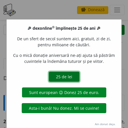
Donează
savings
®
®
🎉 dexonline
împlinește 25 de ani 🎉
caută
clear
search
De un sfert de secol suntem aici, gratuit, zi de zi,
opțiuni
pentru milioane de căutări.
Cu o mică donație aniversară ne-ați ajuta să păstrăm
cuvintele la îndemâna tuturor și pe viitor.
pronunție
(50)
volume_up
definiții (1)
Definiția cu ID-ul 569011:
Explicative DEX
2) cert,
a
-á
v. tr. (lat.
certare,
a lupta, d.
cérnere,
a cerne,
Am donat deja.