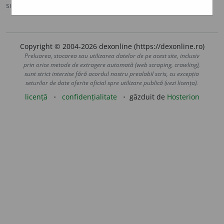
sursa:
Ortografic (2002)
adăugată de
siveco
acțiuni
Copyright © 2004-2026 dexonline (https://dexonline.ro)
Preluarea, stocarea sau utilizarea datelor de pe acest site, inclusiv
prin orice metode de extragere automată (web scraping, crawling),
sunt strict interzise fără acordul nostru prealabil scris, cu excepția
seturilor de date oferite oficial spre utilizare publică (vezi licența).
licență
confidențialitate
găzduit de
Hosterion