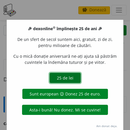
Donează
savings
®
®
🎉 dexonline
împlinește 25 de ani 🎉
caută
clear
search
De un sfert de secol suntem aici, gratuit, zi de zi,
opțiuni
pentru milioane de căutări.
Cu o mică donație aniversară ne-ați ajuta să păstrăm
cuvintele la îndemâna tuturor și pe viitor.
pronunție
(1)
volume_up
definiții (1)
Definiția cu ID-ul 229901:
Ortografice DOOM
car
a
s
s. m., pl.
car
a
și
Am donat deja.