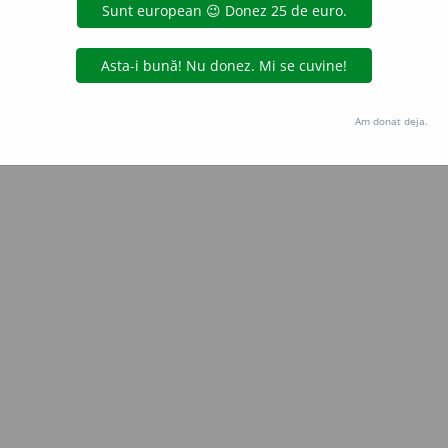
Copyright © 2004-2026 dexonline (https://dexonline.ro)
area datelor de pe acest site, inclusiv prin orice metode de extragere automată (web s
dul nostru prealabil scris, cu excepția seturilor de date oferite oficial spre utilizare pub
Am donat deja.
licență
confidențialitate
găzduit de
Hosterion