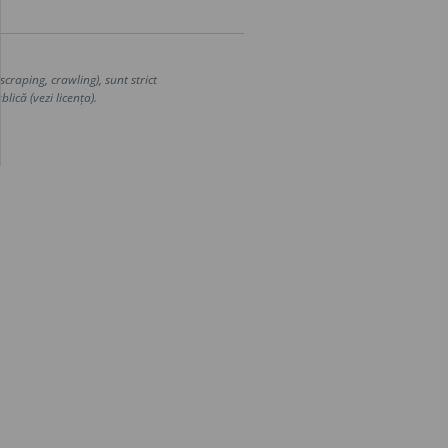
craping, crawling), sunt strict
lică (vezi licența).