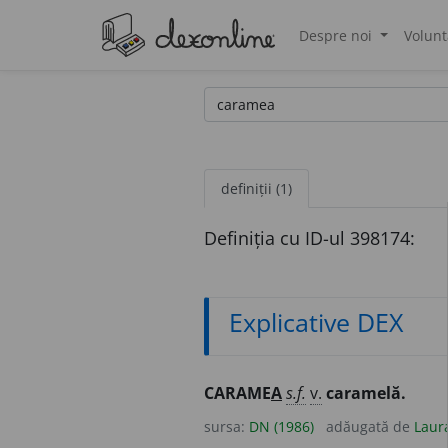
Despre noi
Volunt
®
definiții (1)
Definiția cu ID-ul 398174:
Explicative DEX
CARAME
A
s.f.
v.
caramelă.
sursa:
DN (1986)
adăugată de
Laur