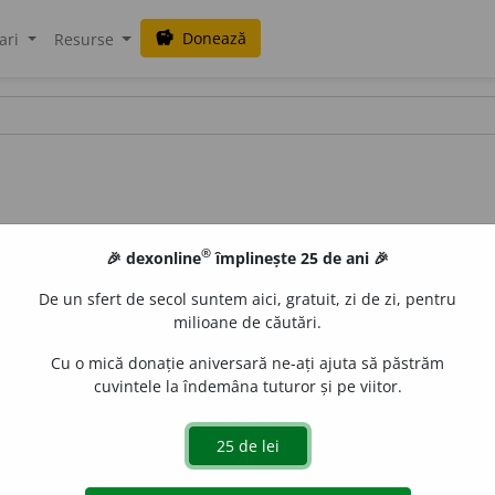
Donează
savings
ari
Resurse
®
🎉 dexonline
împlinește 25 de ani 🎉
De un sfert de secol suntem aici, gratuit, zi de zi, pentru
milioane de căutări.
Cu o mică donație aniversară ne-ați ajuta să păstrăm
cuvintele la îndemâna tuturor și pe viitor.
aGellner
acțiuni