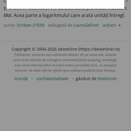
caracterizează, care distinge:
semn caracteristic.
S. f., pl.
ĭ
și
e.
Semn distinctiv:
i
e caracteristica pluraluluĭ masculin.
Mat.
Acea parte a logaritmuluĭ care arată unitățĭ întregĭ.
sursa:
Scriban (1939)
adăugată de
LauraGellner
acțiuni
Copyright © 2004-2026 dexonline (https://dexonline.ro)
Preluarea, stocarea sau utilizarea datelor de pe acest site, inclusiv
prin orice metode de extragere automată (web scraping, crawling),
sunt strict interzise fără acordul nostru prealabil scris, cu excepția
seturilor de date oferite oficial spre utilizare publică (vezi licența).
licență
confidențialitate
găzduit de
Hosterion