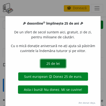
Donează
savings
®
®
🎉 dexonline
împlinește 25 de ani 🎉
caută
clear
search
De un sfert de secol suntem aici, gratuit, zi de zi,
opțiuni
pentru milioane de căutări.
Cu o mică donație aniversară ne-ați ajuta să păstrăm
cuvintele la îndemâna tuturor și pe viitor.
pronunție
(26)
volume_up
definiții (1)
Definiția cu ID-ul 566534:
Explicative DEX
*característic, -ă
adj. (vgr.
harakteristikós
). Care
Am donat deja.