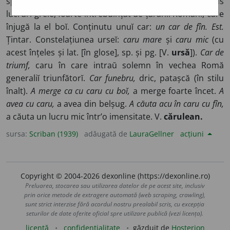
sp. pg.
carro,
pv.
car,
fr.
char
). Un fel de vehicul de dus
lucrurĭ grele, foarte întrebuințat de țăraniĭ Românĭ, care
înjugă la el boĭ. Conținutu unuĭ car:
un car de fîn. Est.
Țintar. Constelațiunea urseĭ:
caru mare
și
caru mic
(cu
acest înțeles și lat. [în glose], sp. și pg. [V.
ursă
]).
Car de
triumf,
caru în care intraŭ solemn în vechea Romă
generaliĭ triunfătorĭ.
Car funebru,
dric, patașcă (în stilu
înalt).
A merge ca cu caru cu boĭ,
a merge foarte încet.
A
avea cu caru,
a avea din belșug.
A căuta acu în caru cu fîn,
a căuta un lucru mic într’o imensitate. V.
cărulean.
sursa:
Scriban (1939)
adăugată de
LauraGellner
acțiuni
Copyright © 2004-2026 dexonline (https://dexonline.ro)
Preluarea, stocarea sau utilizarea datelor de pe acest site, inclusiv
prin orice metode de extragere automată (web scraping, crawling),
sunt strict interzise fără acordul nostru prealabil scris, cu excepția
seturilor de date oferite oficial spre utilizare publică (vezi licența).
licență
confidențialitate
găzduit de
Hosterion