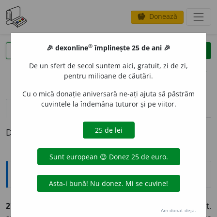
Donează
savings
®
®
🎉 dexonline
împlinește 25 de ani 🎉
caută
clear
search
De un sfert de secol suntem aici, gratuit, zi de zi,
opțiuni
pentru milioane de căutări.
Cu o mică donație aniversară ne-ați ajuta să păstrăm
cuvintele la îndemâna tuturor și pe viitor.
pronunție
(50)
volume_up
definiții (1)
Definiția cu ID-ul 566518:
Explicative DEX
2) car
n., pl.
e
și (est)
ă
(lat.
carrus
și
carrum,
cuv. galic; it.
Am donat deja.