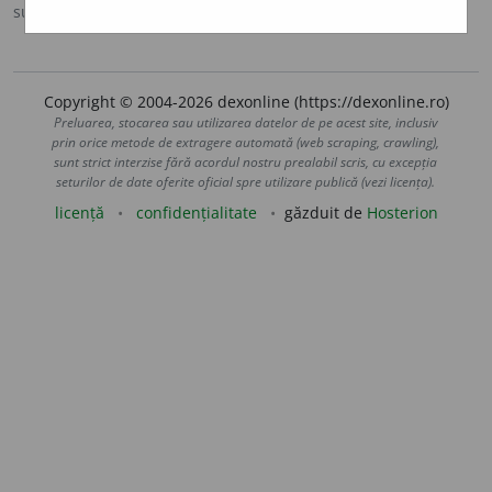
sursa:
IVO-III (1941)
adăugată de
Ladislau Strifler
acțiuni
Copyright © 2004-2026 dexonline (https://dexonline.ro)
Preluarea, stocarea sau utilizarea datelor de pe acest site, inclusiv
prin orice metode de extragere automată (web scraping, crawling),
sunt strict interzise fără acordul nostru prealabil scris, cu excepția
seturilor de date oferite oficial spre utilizare publică (vezi licența).
licență
confidențialitate
găzduit de
Hosterion