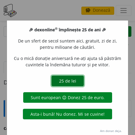
Donează
savings
®
®
🎉 dexonline
împlinește 25 de ani 🎉
caută
clear
search
De un sfert de secol suntem aici, gratuit, zi de zi,
opțiuni
pentru milioane de căutări.
Cu o mică donație aniversară ne-ați ajuta să păstrăm
cuvintele la îndemâna tuturor și pe viitor.
pronunție
(18)
volume_up
definiții (1)
Definiția cu ID-ul 1153417:
Ortografice DOOM
cand
i
d
.
Am donat deja.