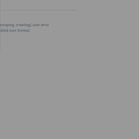
craping, crawling), sunt strict
lică (vezi licența).