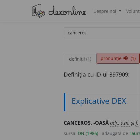
Despre noi
Volunt
®
pronunție
(1)
volume_up
definiții (1)
Definiția cu ID-ul 397909:
Explicative DEX
CANCER
O
S, -O
A
SĂ
adj.
,
s.m.
și
f.
sursa:
DN (1986)
adăugată de
Laur