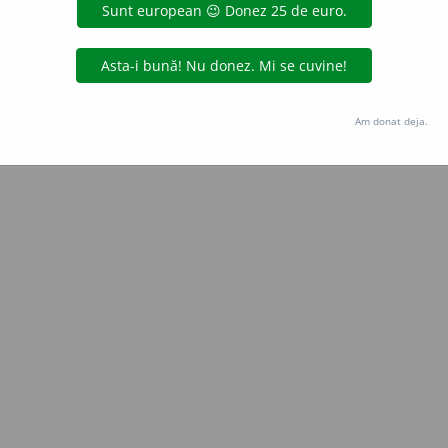
Copyright © 2004-2026 dexonline (https://dexonline.ro)
area datelor de pe acest site, inclusiv prin orice metode de extragere automată (web s
dul nostru prealabil scris, cu excepția seturilor de date oferite oficial spre utilizare pub
Am donat deja.
licență
confidențialitate
găzduit de
Hosterion