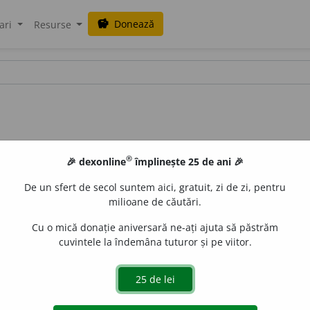
Donează
savings
ari
Resurse
®
🎉 dexonline
împlinește 25 de ani 🎉
De un sfert de secol suntem aici, gratuit, zi de zi, pentru
milioane de căutări.
Cu o mică donație aniversară ne-ați ajuta să păstrăm
cuvintele la îndemâna tuturor și pe viitor.
(Suferind) de cancer. [
Cf.
fr.
cancéreux
].
aGellner
acțiuni