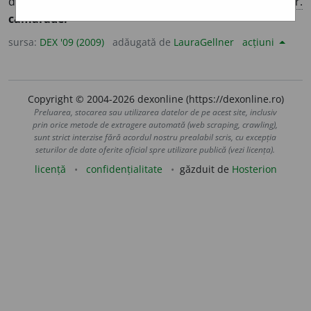
de clasă, de studii; coleg;
p. ext.
prieten. – Din
fr.
camarade.
sursa:
DEX '09 (2009)
adăugată de
LauraGellner
acțiuni
Copyright © 2004-2026 dexonline (https://dexonline.ro)
Preluarea, stocarea sau utilizarea datelor de pe acest site, inclusiv
prin orice metode de extragere automată (web scraping, crawling),
sunt strict interzise fără acordul nostru prealabil scris, cu excepția
seturilor de date oferite oficial spre utilizare publică (vezi licența).
licență
confidențialitate
găzduit de
Hosterion