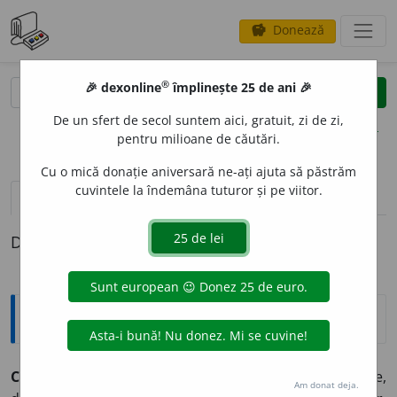
Donează
savings
®
®
🎉 dexonline
împlinește 25 de ani 🎉
caută
clear
search
De un sfert de secol suntem aici, gratuit, zi de zi,
opțiuni
pentru milioane de căutări.
Cu o mică donație aniversară ne-ați ajuta să păstrăm
cuvintele la îndemâna tuturor și pe viitor.
pronunție
(3)
volume_up
definiții (1)
Definiția cu ID-ul 840618:
Explicative DEX
CAMAR
A
D, -Ă,
camarazi, -de,
s. m.
și
f.
Tovarăș de arme,
Am donat deja.