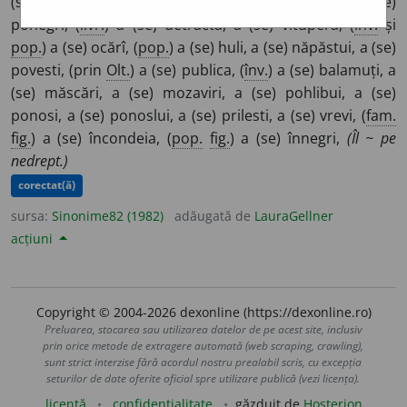
(se) defăima, a (se) denigra, a (se) discredita, a (se)
ponegri, (
livr.
) a (se) detracta, a (se) vitupera, (
înv.
și
pop.
) a (se) ocărî, (
pop.
) a (se) huli, a (se) năpăstui, a (se)
povesti, (prin
Olt.
) a (se) publica, (
înv.
) a (se) balamuți, a
(se) măscări, a (se) mozaviri, a (se) pohlibui, a (se)
ponosi, a (se) ponoslui, a (se) prilesti, a (se) vrevi, (
fam.
fig.
) a (se) încondeia, (
pop.
fig.
) a (se) înnegri,
(Îl ~ pe
nedrept.)
corectat(ă)
sursa:
Sinonime82 (1982)
adăugată de
LauraGellner
acțiuni
Copyright © 2004-2026 dexonline (https://dexonline.ro)
Preluarea, stocarea sau utilizarea datelor de pe acest site, inclusiv
prin orice metode de extragere automată (web scraping, crawling),
sunt strict interzise fără acordul nostru prealabil scris, cu excepția
seturilor de date oferite oficial spre utilizare publică (vezi licența).
licență
confidențialitate
găzduit de
Hosterion