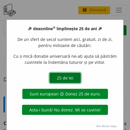
Donează
savings
®
®
🎉 dexonline
împlinește 25 de ani 🎉
caută
clear
search
De un sfert de secol suntem aici, gratuit, zi de zi,
opțiuni
pentru milioane de căutări.
Cu o mică donație aniversară ne-ați ajuta să păstrăm
cuvintele la îndemâna tuturor și pe viitor.
pronunție
(1)
volume_up
definiții (1)
Definiția cu ID-ul 973752:
Sinonime
CALOMNI
A
vb.
a (se) bîrfi, a (se) blama, a (se) cleveti, a
Am donat deja.