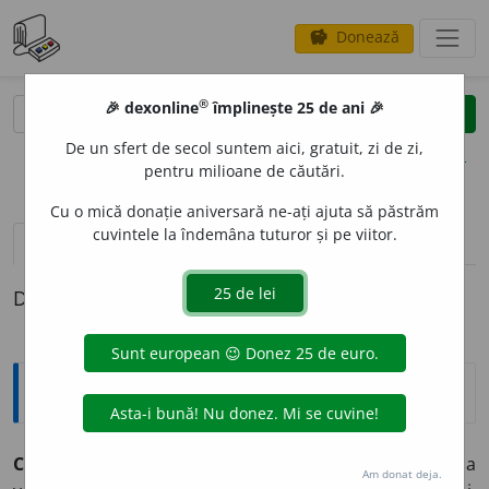
Donează
savings
®
®
🎉 dexonline
împlinește 25 de ani 🎉
caută
clear
search
De un sfert de secol suntem aici, gratuit, zi de zi,
opțiuni
pentru milioane de căutări.
Cu o mică donație aniversară ne-ați ajuta să păstrăm
cuvintele la îndemâna tuturor și pe viitor.
pronunție
(1)
volume_up
definiții (1)
Definiția cu ID-ul 397749:
Explicative DEX
CALOMNI
A
vb.
I.
tr.
A spune calomnii (la adresa cuiva), a
Am donat deja.