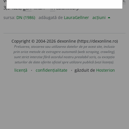
vorbi pe cineva de rău; a defăima, a bîrfi. [
Pron.
-ni-a,
p. i.
3,6
-iază,
ger.
-iind.
/ <
fr.
calomnier
].
sursa:
DN (1986)
adăugată de
LauraGellner
acțiuni
Copyright © 2004-2026 dexonline (https://dexonline.ro)
Preluarea, stocarea sau utilizarea datelor de pe acest site, inclusiv
prin orice metode de extragere automată (web scraping, crawling),
sunt strict interzise fără acordul nostru prealabil scris, cu excepția
seturilor de date oferite oficial spre utilizare publică (vezi licența).
licență
confidențialitate
găzduit de
Hosterion