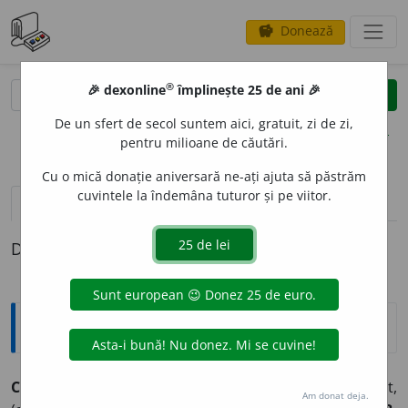
Donează
savings
®
®
🎉 dexonline
împlinește 25 de ani 🎉
caută
clear
search
De un sfert de secol suntem aici, gratuit, zi de zi,
opțiuni
pentru milioane de căutări.
Cu o mică donație aniversară ne-ați ajuta să păstrăm
cuvintele la îndemâna tuturor și pe viitor.
pronunție
(50)
volume_up
definiții (1)
Definiția cu ID-ul 973603:
Sinonime
CALD
adj.
,
s.
1.
adj.
dogorit, fierbinte, încins, infierbîntat,
Am donat deja.