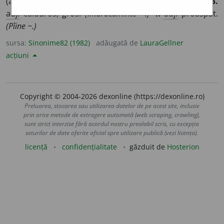
(astăzi rar) înfoc
a
t.
(Plită ~.)
2.
s.
căldură.
(Moare de ~.)
3.
adj.
călduros, gros.
(Îmbrăcăminte ~.)
4.
adj.
proaspăt.
(Pîine ~.)
sursa:
Sinonime82 (1982)
adăugată de
LauraGellner
acțiuni
Copyright © 2004-2026 dexonline (https://dexonline.ro)
Preluarea, stocarea sau utilizarea datelor de pe acest site, inclusiv
prin orice metode de extragere automată (web scraping, crawling),
sunt strict interzise fără acordul nostru prealabil scris, cu excepția
seturilor de date oferite oficial spre utilizare publică (vezi licența).
licență
confidențialitate
găzduit de
Hosterion