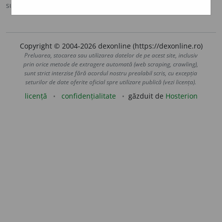
sursa:
Ortografic (2002)
adăugată de
siveco
acțiuni
Copyright © 2004-2026 dexonline (https://dexonline.ro)
Preluarea, stocarea sau utilizarea datelor de pe acest site, inclusiv
prin orice metode de extragere automată (web scraping, crawling),
sunt strict interzise fără acordul nostru prealabil scris, cu excepția
seturilor de date oferite oficial spre utilizare publică (vezi licența).
licență
confidențialitate
găzduit de
Hosterion