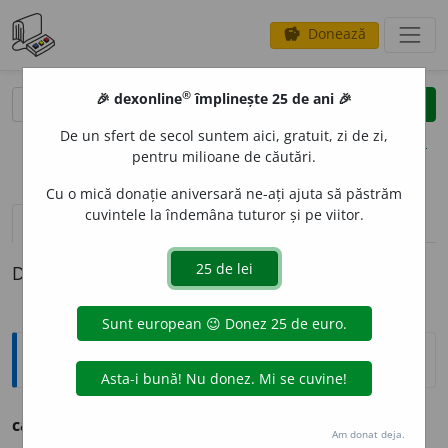
Donează
savings
®
®
🎉 dexonline
împlinește 25 de ani 🎉
caută
clear
search
De un sfert de secol suntem aici, gratuit, zi de zi,
opțiuni
pentru milioane de căutări.
Cu o mică donație aniversară ne-ați ajuta să păstrăm
cuvintele la îndemâna tuturor și pe viitor.
pronunție
(2)
volume_up
definiții (1)
Definiția cu ID-ul 229181:
Ortografice DOOM
calc
a
n
(zool.) s. m., pl.
calc
a
ni
Am donat deja.