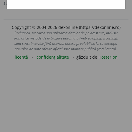
sursa:
Ortografic (2002)
adăugată de
siveco
acțiuni
Copyright © 2004-2026 dexonline (https://dexonline.ro)
Preluarea, stocarea sau utilizarea datelor de pe acest site, inclusiv
prin orice metode de extragere automată (web scraping, crawling),
sunt strict interzise fără acordul nostru prealabil scris, cu excepția
seturilor de date oferite oficial spre utilizare publică (vezi licența).
licență
confidențialitate
găzduit de
Hosterion