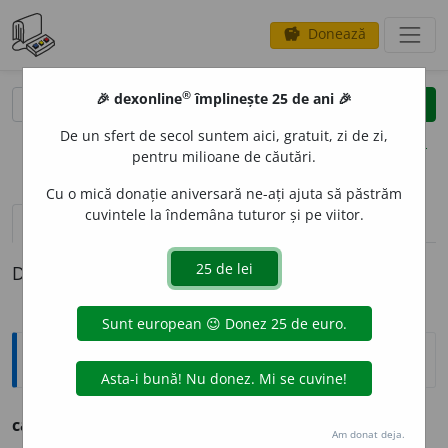
Donează
savings
®
®
🎉 dexonline
împlinește 25 de ani 🎉
caută
clear
search
De un sfert de secol suntem aici, gratuit, zi de zi,
opțiuni
pentru milioane de căutări.
Cu o mică donație aniversară ne-ați ajuta să păstrăm
cuvintele la îndemâna tuturor și pe viitor.
pronunție
(25)
volume_up
definiții (1)
Definiția cu ID-ul 229180:
Ortografice DOOM
calc
s. n., pl.
c
a
lcuri
Am donat deja.