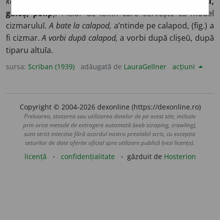
kâlon,
lemn, și
pûs, podós,
picĭor. V.
calup, calibru,
galoș, polip
). Picĭor de lemn care servește ca model
cizmaruluĭ.
A bate la calapod,
a’ntinde pe calapod, (fig.) a
fi cizmar.
A vorbi după calapod,
a vorbi după clișeŭ, după
tiparu altuĭa.
sursa:
Scriban (1939)
adăugată de
LauraGellner
acțiuni
Copyright © 2004-2026 dexonline (https://dexonline.ro)
Preluarea, stocarea sau utilizarea datelor de pe acest site, inclusiv
prin orice metode de extragere automată (web scraping, crawling),
sunt strict interzise fără acordul nostru prealabil scris, cu excepția
seturilor de date oferite oficial spre utilizare publică (vezi licența).
licență
confidențialitate
găzduit de
Hosterion