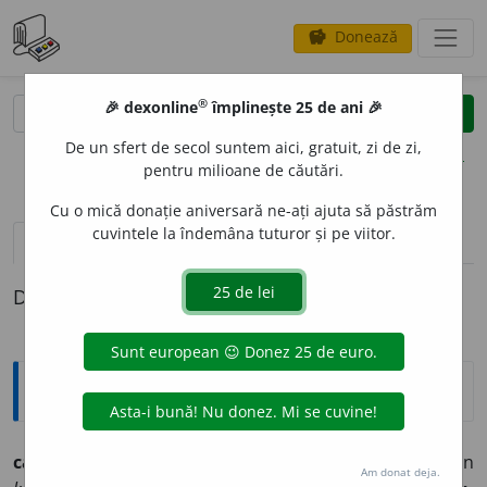
Donează
savings
®
®
🎉 dexonline
împlinește 25 de ani 🎉
caută
clear
search
De un sfert de secol suntem aici, gratuit, zi de zi,
opțiuni
pentru milioane de căutări.
Cu o mică donație aniversară ne-ați ajuta să păstrăm
cuvintele la îndemâna tuturor și pe viitor.
pronunție
(1)
volume_up
definiții (1)
Definiția cu ID-ul 565919:
Explicative DEX
calapód
n., pl.
oade
(ngr.
kalapódi,
d. vgr.
kalópus,
din
Am donat deja.