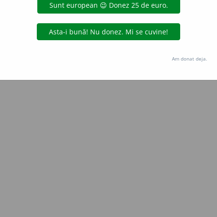
Copyright © 2004-2026 dexonline (https://dexonline.ro)
area datelor de pe acest site, inclusiv prin orice metode de extragere automată (web s
dul nostru prealabil scris, cu excepția seturilor de date oferite oficial spre utilizare pub
Am donat deja.
licență
confidențialitate
găzduit de
Hosterion