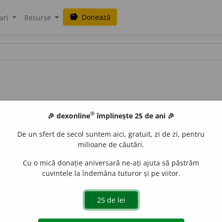
Donează
savings
ari
Resurse
®
🎉 dexonline
împlinește 25 de ani 🎉
De un sfert de secol suntem aici, gratuit, zi de zi, pentru
milioane de căutări.
Cu o mică donație aniversară ne-ați ajuta să păstrăm
cuvintele la îndemâna tuturor și pe viitor.
quadrare.
V.
cadru
). Mă potrivesc, concord:
vorbele să cadreze
LauraGellner
acțiuni