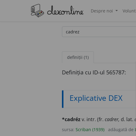
Despre noi
Volunt
®
definiții (1)
Definiția cu ID-ul 565787:
Explicative DEX
*cadréz
v. intr. (fr.
cadrer,
d. lat.
sursa:
Scriban (1939)
adăugată de