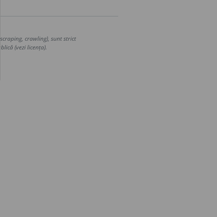
craping, crawling), sunt strict
lică (vezi licența).