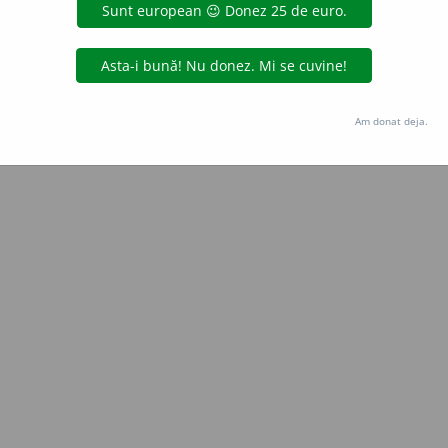
Copyright © 2004-2026 dexonline (https://dexonline.ro)
area datelor de pe acest site, inclusiv prin orice metode de extragere automată (web s
dul nostru prealabil scris, cu excepția seturilor de date oferite oficial spre utilizare pub
Am donat deja.
licență
confidențialitate
găzduit de
Hosterion