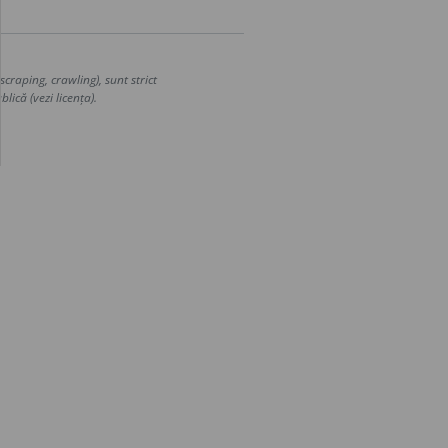
craping, crawling), sunt strict
lică (vezi licența).