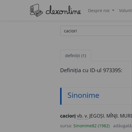
Despre noi
Volunt
®
definiții (1)
Definiția cu ID-ul 973395:
Sinonime
cacior
i
vb.
v.
JEGOȘI. MÎNJI. MUR
sursa:
Sinonime82 (1982)
adăugată