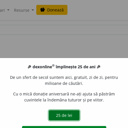
Donează
savings
ari
Resurse
®
🎉 dexonline
împlinește 25 de ani 🎉
De un sfert de secol suntem aici, gratuit, zi de zi, pentru
milioane de căutări.
Cu o mică donație aniversară ne-ați ajuta să păstrăm
cuvintele la îndemâna tuturor și pe viitor.
DĂRI. PĂTA.
 de
LauraGellner
acțiuni