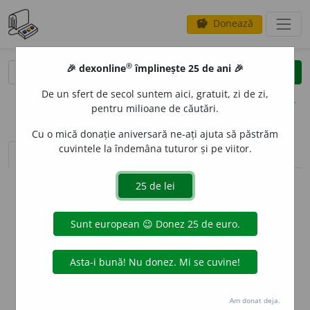
Donează
savings
®
®
🎉 dexonline
împlinește 25 de ani 🎉
caută
clear
search
De un sfert de secol suntem aici, gratuit, zi de zi,
opțiuni
pentru milioane de căutări.
Cu o mică donație aniversară ne-ați ajuta să păstrăm
cuvintele la îndemâna tuturor și pe viitor.
sinteza definițiilor (1)
definiții (10)
declinări
info
Aceste definiții sunt compilate de
echipa dexonline. Definițiile
originale se află pe fila
definiții
.
info
Puteți reordona filele pe pagina de
preferințe
.
ascunde
Am donat deja.