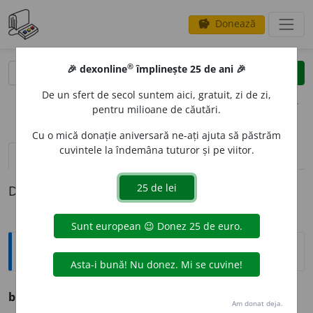
Donează
savings
®
®
🎉 dexonline
împlinește 25 de ani 🎉
caută
clear
search
De un sfert de secol suntem aici, gratuit, zi de zi,
opțiuni
pentru milioane de căutări.
Cu o mică donație aniversară ne-ați ajuta să păstrăm
cuvintele la îndemâna tuturor și pe viitor.
pronunție
(50)
volume_up
definiții (1)
Definiția cu ID-ul 228874:
Ortografice DOOM
busui
o
c
(dans) s. n.
Am donat deja.