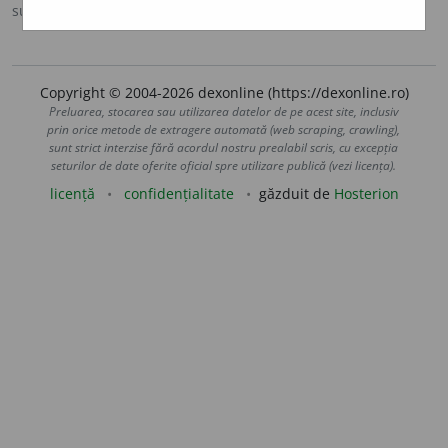
sursa:
Ortografic (2002)
adăugată de
siveco
acțiuni
Copyright © 2004-2026 dexonline (https://dexonline.ro)
Preluarea, stocarea sau utilizarea datelor de pe acest site, inclusiv
prin orice metode de extragere automată (web scraping, crawling),
sunt strict interzise fără acordul nostru prealabil scris, cu excepția
seturilor de date oferite oficial spre utilizare publică (vezi licența).
licență
confidențialitate
găzduit de
Hosterion