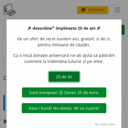
Donează
savings
®
®
🎉 dexonline
împlinește 25 de ani 🎉
caută
clear
search
De un sfert de secol suntem aici, gratuit, zi de zi,
opțiuni
pentru milioane de căutări.
Cu o mică donație aniversară ne-ați ajuta să păstrăm
cuvintele la îndemâna tuturor și pe viitor.
definiții (1)
Definiția cu ID-ul 839115:
Explicative DEX
BURD
U
V
s. n.
v.
burduf.
Am donat deja.