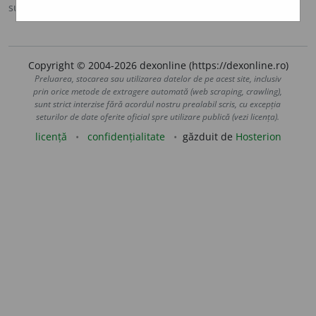
sursa:
DEX '09 (2009)
adăugată de
LauraGellner
acțiuni
Copyright © 2004-2026 dexonline (https://dexonline.ro)
Preluarea, stocarea sau utilizarea datelor de pe acest site, inclusiv
prin orice metode de extragere automată (web scraping, crawling),
sunt strict interzise fără acordul nostru prealabil scris, cu excepția
seturilor de date oferite oficial spre utilizare publică (vezi licența).
licență
confidențialitate
găzduit de
Hosterion