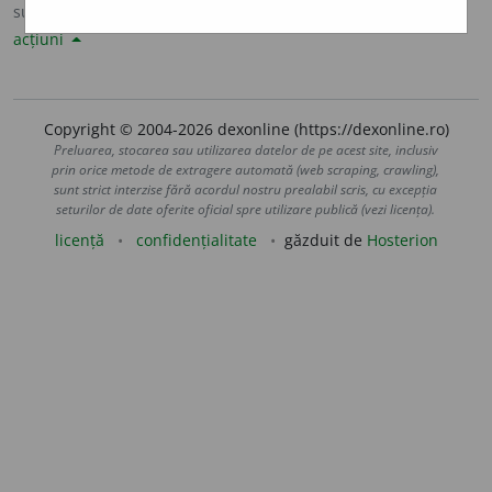
sursa:
Sinonime82 (1982)
adăugată de
LauraGellner
acțiuni
Copyright © 2004-2026 dexonline (https://dexonline.ro)
Preluarea, stocarea sau utilizarea datelor de pe acest site, inclusiv
prin orice metode de extragere automată (web scraping, crawling),
sunt strict interzise fără acordul nostru prealabil scris, cu excepția
seturilor de date oferite oficial spre utilizare publică (vezi licența).
licență
confidențialitate
găzduit de
Hosterion