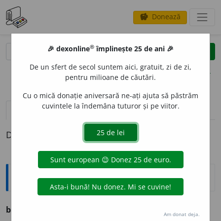
Donează
savings
®
®
🎉 dexonline
împlinește 25 de ani 🎉
caută
clear
search
De un sfert de secol suntem aici, gratuit, zi de zi,
opțiuni
pentru milioane de căutări.
Cu o mică donație aniversară ne-ați ajuta să păstrăm
cuvintele la îndemâna tuturor și pe viitor.
definiții (1)
Definiția cu ID-ul 973097:
Sinonime
burd
u
h
s.
v.
ABDOMEN. BURTĂ. PÎNTECE.
Am donat deja.