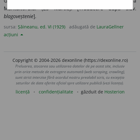
Gavril, ca să vestească sfintei Fecioare nașterea
Mântuitorului (25 Martie). [Traducere după slav.
blagoveștenie
].
sursa:
Șăineanu, ed. VI (1929)
adăugată de
LauraGellner
acțiuni
Copyright © 2004-2026 dexonline (https://dexonline.ro)
Preluarea, stocarea sau utilizarea datelor de pe acest site, inclusiv
prin orice metode de extragere automată (web scraping, crawling),
sunt strict interzise fără acordul nostru prealabil scris, cu excepția
seturilor de date oferite oficial spre utilizare publică (vezi licența).
licență
confidențialitate
găzduit de
Hosterion