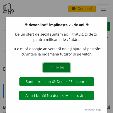
Donează
savings
®
®
🎉 dexonline
împlinește 25 de ani 🎉
caută
clear
search
De un sfert de secol suntem aici, gratuit, zi de zi,
opțiuni
pentru milioane de căutări.
Cu o mică donație aniversară ne-ați ajuta să păstrăm
cuvintele la îndemâna tuturor și pe viitor.
definiții (1)
Definiția cu ID-ul 788669:
Explicative DEX
Buna-vestire
f. sărbătoare în amintirea sosirii îngerului
Am donat deja.