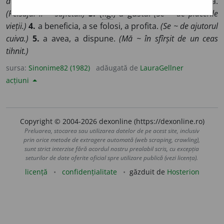
de vestea aflată.)
2.
a desfăta, a încînta, a mîngîia.
(Peisajul îi ~ sufletul.)
3.
(
fig.
) a gusta.
(Se ~ de plăcerile
vieții.)
4.
a beneficia, a se folosi, a profita.
(Se ~ de ajutorul
cuiva.)
5.
a avea, a dispune.
(Mă ~ în sfîrșit de un ceas
tihnit.)
sursa:
Sinonime82 (1982)
adăugată de
LauraGellner
acțiuni
Copyright © 2004-2026 dexonline (https://dexonline.ro)
Preluarea, stocarea sau utilizarea datelor de pe acest site, inclusiv
prin orice metode de extragere automată (web scraping, crawling),
sunt strict interzise fără acordul nostru prealabil scris, cu excepția
seturilor de date oferite oficial spre utilizare publică (vezi licența).
licență
confidențialitate
găzduit de
Hosterion