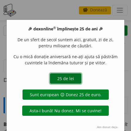
Donează
savings
®
®
🎉 dexonline
împlinește 25 de ani 🎉
caută
clear
search
De un sfert de secol suntem aici, gratuit, zi de zi,
opțiuni
pentru milioane de căutări.
Cu o mică donație aniversară ne-ați ajuta să păstrăm
cuvintele la îndemâna tuturor și pe viitor.
pronunție
(50)
volume_up
definiții (1)
Definiția cu ID-ul 972786:
Sinonime
BUCUR
A
vb.
1.
(
înv.
și
reg.
) a (se) îmbucura.
(S-a ~ mult
Am donat deja.