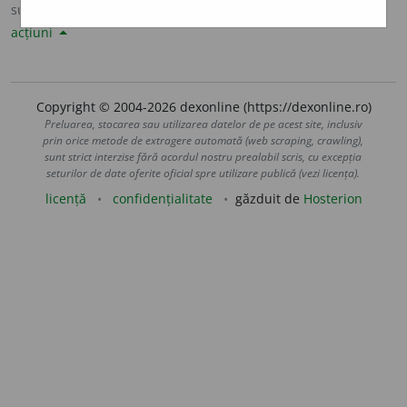
sursa:
Sinonime82 (1982)
adăugată de
LauraGellner
acțiuni
Copyright © 2004-2026 dexonline (https://dexonline.ro)
Preluarea, stocarea sau utilizarea datelor de pe acest site, inclusiv
prin orice metode de extragere automată (web scraping, crawling),
sunt strict interzise fără acordul nostru prealabil scris, cu excepția
seturilor de date oferite oficial spre utilizare publică (vezi licența).
licență
confidențialitate
găzduit de
Hosterion