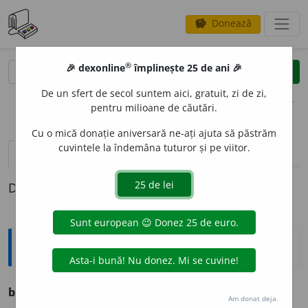
Donează
savings
®
®
🎉 dexonline
împlinește 25 de ani 🎉
caută
clear
search
De un sfert de secol suntem aici, gratuit, zi de zi,
opțiuni
pentru milioane de căutări.
Cu o mică donație aniversară ne-ați ajuta să păstrăm
cuvintele la îndemâna tuturor și pe viitor.
pronunție
(1)
volume_up
definiții (1)
Definiția cu ID-ul 972750:
Sinonime
b
u
che
s.
v.
LITERĂ. SLOVĂ.
Am donat deja.