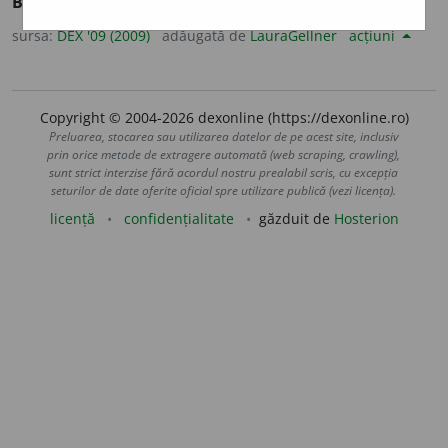
Bubă
+
suf.
-uros.
sursa:
DEX '09 (2009)
adăugată de
LauraGellner
acțiuni
Copyright © 2004-2026 dexonline (https://dexonline.ro)
Preluarea, stocarea sau utilizarea datelor de pe acest site, inclusiv
prin orice metode de extragere automată (web scraping, crawling),
sunt strict interzise fără acordul nostru prealabil scris, cu excepția
seturilor de date oferite oficial spre utilizare publică (vezi licența).
licență
confidențialitate
găzduit de
Hosterion