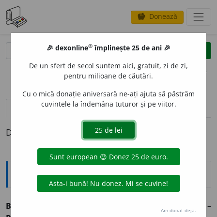
Donează
savings
®
®
🎉 dexonline
împlinește 25 de ani 🎉
caută
clear
search
De un sfert de secol suntem aici, gratuit, zi de zi,
opțiuni
pentru milioane de căutări.
Cu o mică donație aniversară ne-ați ajuta să păstrăm
cuvintele la îndemâna tuturor și pe viitor.
definiții (1)
Definiția cu ID-ul 838092:
Explicative DEX
BUBUR
O
S, -O
A
SĂ,
buburoși, -oase,
adj.
Bubos (
1
). –
Am donat deja.