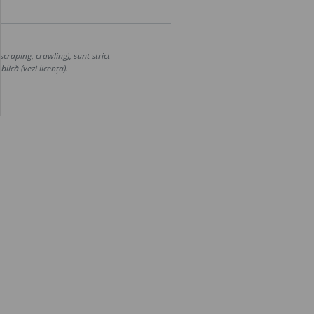
craping, crawling), sunt strict
lică (vezi licența).