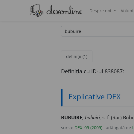
Despre noi
Volunt
®
definiții (1)
Definiția cu ID-ul 838087:
Explicative DEX
BUBU
I
RE,
bubuiri,
s. f.
(Rar) Bubu
sursa:
DEX '09 (2009)
adăugată de