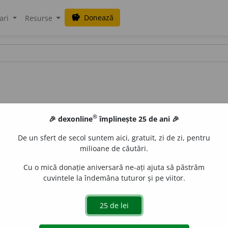
Donează
savings
ari
Resurse
®
🎉 dexonline
împlinește 25 de ani 🎉
De un sfert de secol suntem aici, gratuit, zi de zi, pentru
milioane de căutări.
Cu o mică donație aniversară ne-ați ajuta să păstrăm
cuvintele la îndemâna tuturor și pe viitor.
it. –
V.
bubui.
LauraGellner
acțiuni