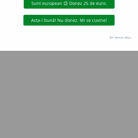
Copyright © 2004-2026 dexonline (https://dexonline.ro)
area datelor de pe acest site, inclusiv prin orice metode de extragere automată (web s
dul nostru prealabil scris, cu excepția seturilor de date oferite oficial spre utilizare pub
Am donat deja.
licență
confidențialitate
găzduit de
Hosterion