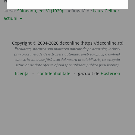
NEGR. [Și
brodiu, brudiu,
origină necunoscută].
sursa:
Șăineanu, ed. VI (1929)
adăugată de
LauraGellner
acțiuni
Copyright © 2004-2026 dexonline (https://dexonline.ro)
Preluarea, stocarea sau utilizarea datelor de pe acest site, inclusiv
prin orice metode de extragere automată (web scraping, crawling),
sunt strict interzise fără acordul nostru prealabil scris, cu excepția
seturilor de date oferite oficial spre utilizare publică (vezi licența).
licență
confidențialitate
găzduit de
Hosterion