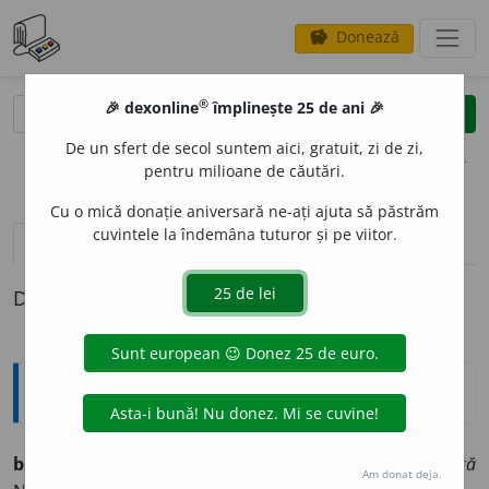
Donează
savings
®
®
🎉 dexonline
împlinește 25 de ani 🎉
caută
clear
search
De un sfert de secol suntem aici, gratuit, zi de zi,
opțiuni
pentru milioane de căutări.
Cu o mică donație aniversară ne-ați ajuta să păstrăm
cuvintele la îndemâna tuturor și pe viitor.
definiții (1)
Definiția cu ID-ul 788124:
Explicative DEX
brudnic
a. Mold. sburdalnic, naiv:
ca o copilă brudnică
Am donat deja.