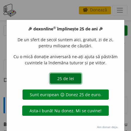
Donează
savings
®
®
🎉 dexonline
împlinește 25 de ani 🎉
caută
clear
search
De un sfert de secol suntem aici, gratuit, zi de zi,
opțiuni
pentru milioane de căutări.
Cu o mică donație aniversară ne-ați ajuta să păstrăm
cuvintele la îndemâna tuturor și pe viitor.
definiții (1)
Definiția cu ID-ul 836878:
Explicative DEX
BRACT
E
E,
bractee,
s. f.
Frunzișoară erbacee sau
Am donat deja.