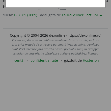
membranoasă, verde sau divers colorată, care se află la
baza florilor. – Din
fr.
bractée,
lat.
bractea.
sursa:
DEX '09 (2009)
adăugată de
LauraGellner
acțiuni
Copyright © 2004-2026 dexonline (https://dexonline.ro)
Preluarea, stocarea sau utilizarea datelor de pe acest site, inclusiv
prin orice metode de extragere automată (web scraping, crawling),
sunt strict interzise fără acordul nostru prealabil scris, cu excepția
seturilor de date oferite oficial spre utilizare publică (vezi licența).
licență
confidențialitate
găzduit de
Hosterion